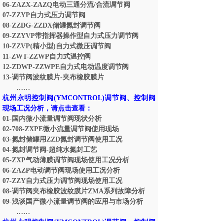
06-ZAZX-ZAZQ
电动三通分流
/
合流调节阀
07-ZZYP
自力式压力调节阀
08-ZZDG-ZZDX
储罐氮封调节阀
09-ZZYVP
带指挥器操作型自力式压力调节阀
10-ZZVP(
精小型
)
自力式微压调节阀
11-ZWT-ZZWP
自力式温控阀
12-ZDWP-ZZWPE
自力式电动温度调节阀
13-
调节阀波纹膜片
-
夹布橡胶膜片
……
杭州永明控制阀
(YMCONTROL)
调节阀、控制阀
现场工况分析，请点击查看：
01-
国内微小流量调节阀现状分析
02-708-ZXPE
微小流量调节阀使用现场
03-
氮封储罐用
ZZD
氮封调节阀使用工况
04-
氮封调节阀
-
超纯水氮封工艺
05-ZXP
气动薄膜调节阀现场使用工况分析
06-ZAZP
电动调节阀现场使用工况分析
07-ZZY
自力式压力调节阀现场使用工况
08-
调节阀夹布橡胶波纹膜片
ZMA
系列故障分析
09-
浅谈国产微小流量调节阀的应用与市场分析
……