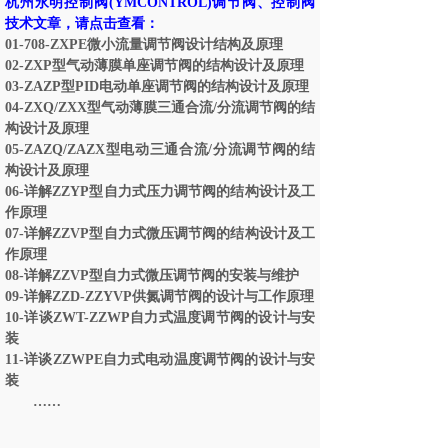
杭州永明控制阀
(YMCONTROL)
调节阀、控制阀
技术文章，请点击查看：
01-708-ZXPE
微小流量调节阀设计结构及原理
02-ZXP
型气动薄膜单座调节阀的结构设计及原理
03-ZAZP
型
PID
电动单座调节阀的结构设计及原理
04-ZXQ/ZXX
型气动薄膜三通合流
/
分流调节阀的结
构设计及原理
05-ZAZQ/ZAZX
型电动三通合流
/
分流调节阀的结
构设计及原理
06-
详解
ZZYP
型自力式压力调节阀的结构设计及工
作原理
07-
详解
ZZVP
型自力式微压调节阀的结构设计及工
作原理
08-
详解
ZZVP
型自力式微压调节阀的安装与维护
09-
详解
ZZD-ZZYVP
供氮调节阀的设计与工
作原理
10-
详谈
ZWT-ZZWP
自力式温度调节阀的设计与安
装
11-
详谈
ZZWPE
自力式电动温度调节阀的设计与安
装
……