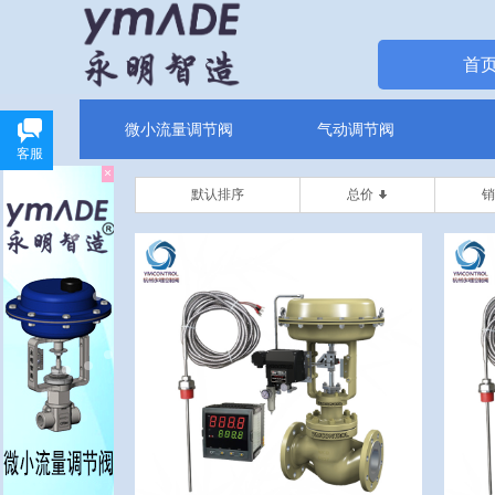
首
微小流量调节阀
气动调节阀
客服
×
默认排序
总价
销