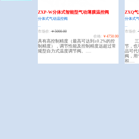
ZXP-W分体式智能型气动薄膜温控阀
ZXQ
分体式气动温控阀
分体式
...
...
市场价:
￥5000.00
市场价:
价格:
￥4750.00
具有高控制精度（最高可达到±0.2%的控
三
制精度），调节性能及控制精度远超过常
节，也
规型自力式温度调节阀。
品可代
......
阀，用
和
......